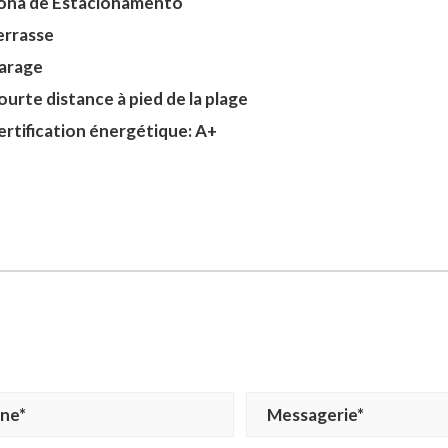
ona de Estacionamento
errasse
arage
ourte distance à pied de la plage
ertification énergétique: A+