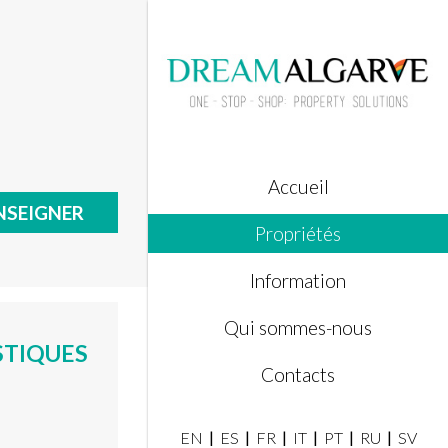
Accueil
NSEIGNER
Propriétés
Information
Qui sommes-nous
STIQUES
Contacts
EN
ES
FR
IT
PT
RU
SV