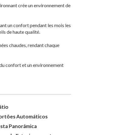
nvironnant crée un environnement de
rant un confort pendant les mois les
ils de haute qualité.
urnées chaudes, rendant chaque
e, du confort et un environnement
átio
ortões Automáticos
ista Panorâmica