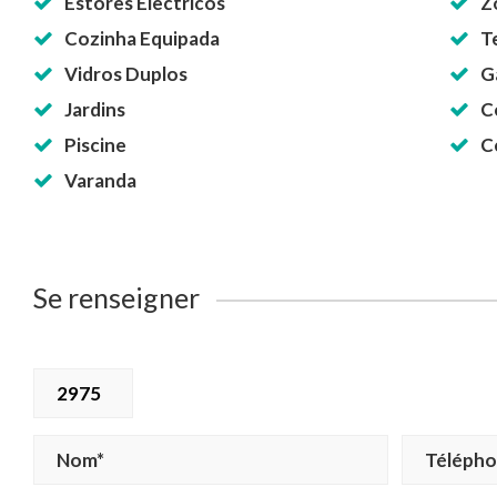
Estores Electricos
Z
Cozinha Equipada
T
Vidros Duplos
G
Jardins
C
Piscine
C
Varanda
Se renseigner
2975