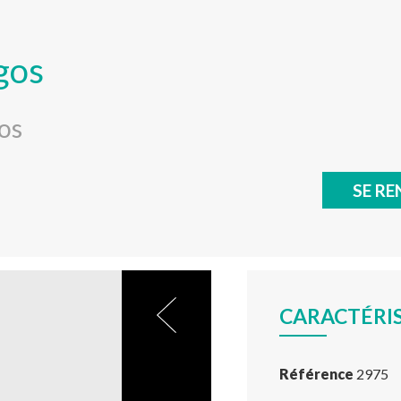
gos
gos
SE RE
CARACTÉRI
Référence
2975