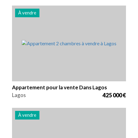
À vendre
Lits
Zone
Référence
2
80 m2
3013
Appartement pour la vente Dans Lagos
Lagos
425 000 €
À vendre
Lits
Zone
Référence
1
64 m2
3012