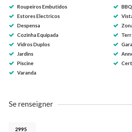
Roupeiros Embutidos
BBQ
Estores Electricos
Vist
Despensa
Zona
Cozinha Equipada
Terr
Vidros Duplos
Gar
Jardins
Anné
Piscine
Cert
Varanda
Se renseigner
2995