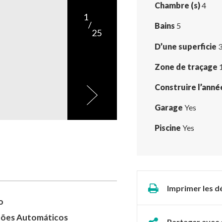
Chambre (s)
4
1
/
Bains
5
25
D’une superficie
3
Zone de traçage
Construire l’anné
Garage
Yes
Piscine
Yes
Imprimer les dé
o
tões Automáticos
Partager avec 