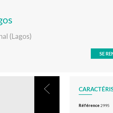
gos
hal (Lagos)
SE RE
CARACTÉRI
Référence
2995