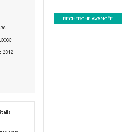
RECHERCHE AVANCÉE
38
10000
e
2012
tails
des amis