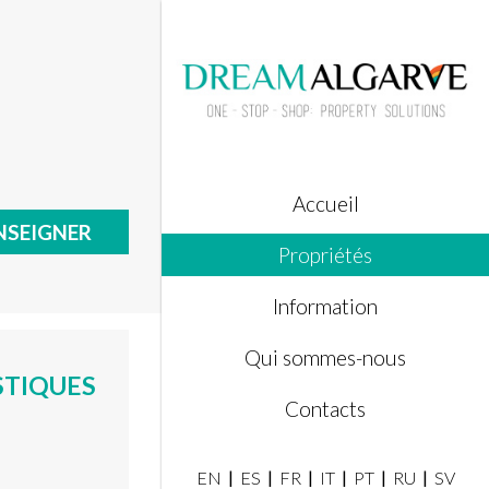
Accueil
NSEIGNER
Propriétés
Information
Qui sommes-nous
STIQUES
Contacts
EN
ES
FR
IT
PT
RU
SV