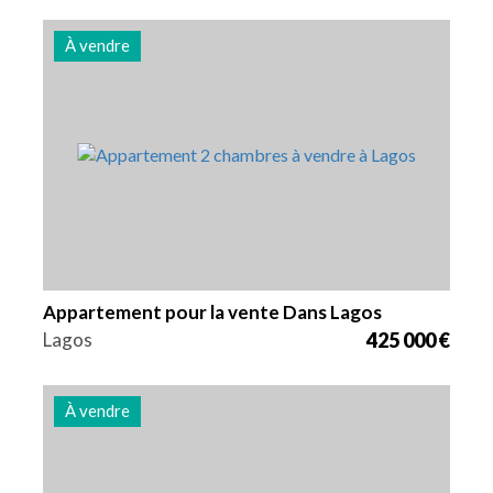
À vendre
Lits
Zone
Référence
2
80 m2
3013
Appartement pour la vente Dans Lagos
Lagos
425 000 €
À vendre
Lits
Zone
Référence
1
64 m2
3012