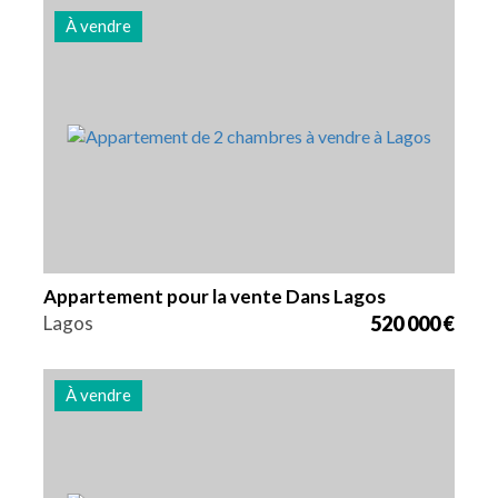
À vendre
Lits
Zone
Référence
2
131 m2
2991
Appartement pour la vente Dans Lagos
Lagos
520 000 €
À vendre
Lits
Zone
Référence
3
163 m2
2989